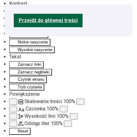
Kontrast
Odwróć kolory
Monochromatyczny
Przejdź do głównej treści
Ciemny kontrast
Jasny kontrast
Niskie nasycenie
Wysokie nasycenie
Tekst
Zaznacz linki
Zaznacz nagłówki
Czytnik ekranu
Tryb czytania
Powiększenie
Skalowanie treści
100
%
Czcionka
100
%
Aa
Wysokość linii
100
%
Odstęp liter
100
%
Reset