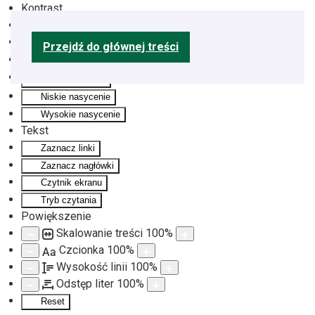
Kontrast
Odwróć kolory
Monochromatyczny
Przejdź do głównej treści
Ciemny kontrast
Jasny kontrast
Niskie nasycenie
Wysokie nasycenie
Tekst
Zaznacz linki
Zaznacz nagłówki
Czytnik ekranu
Tryb czytania
Powiększenie
Skalowanie treści
100
%
Czcionka
100
%
Aa
Wysokość linii
100
%
Odstęp liter
100
%
Reset