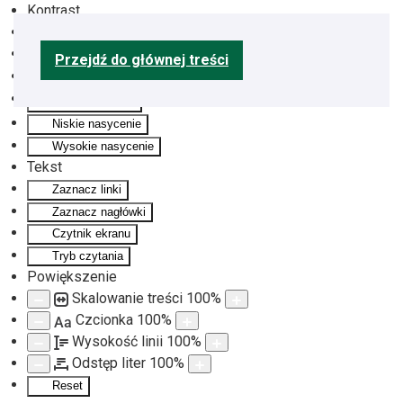
Kontrast
Odwróć kolory
Monochromatyczny
Przejdź do głównej treści
Ciemny kontrast
Jasny kontrast
Niskie nasycenie
Wysokie nasycenie
Tekst
Zaznacz linki
Zaznacz nagłówki
Czytnik ekranu
Tryb czytania
Powiększenie
Skalowanie treści
100
%
Czcionka
100
%
Aa
Wysokość linii
100
%
Odstęp liter
100
%
Reset